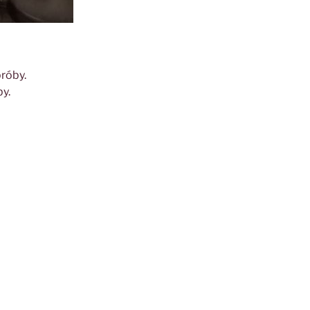
róby.
y.