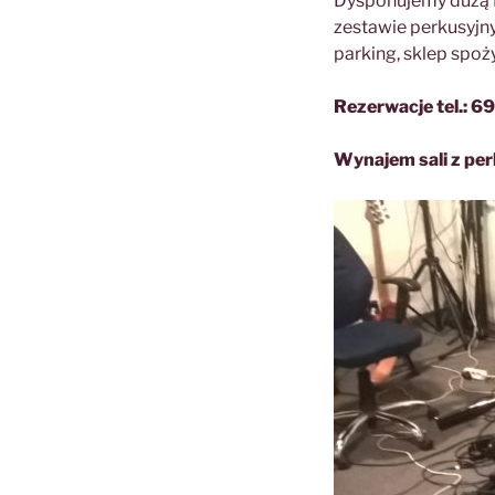
Dysponujemy dużą K
zestawie perkusyjny
parking, sklep spo
Rezerwacje tel.: 
Wynajem sali z per