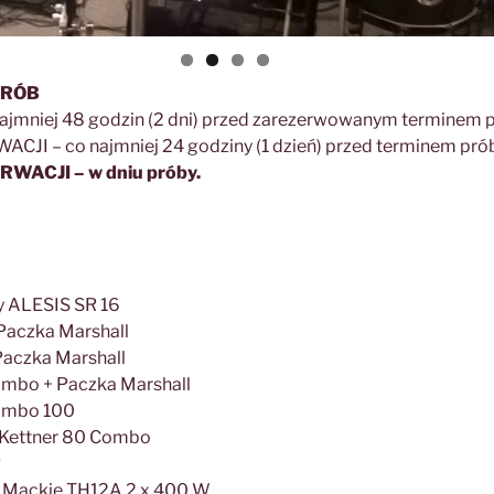
PRÓB
jmniej 48 godzin (2 dni) przed zarezerwowanym terminem p
JI – co najmniej 24 godziny (1 dzień) przed terminem prób
WACJI – w dniu próby.
y ALESIS SR 16
 Paczka Marshall
 Paczka Marshall
Combo + Paczka Marshall
Combo 100
 Kettner 80 Combo
R
 Mackie TH12A 2 x 400 W