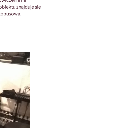
ćwiczenia na
obiektu znajduje się
utobusowa.