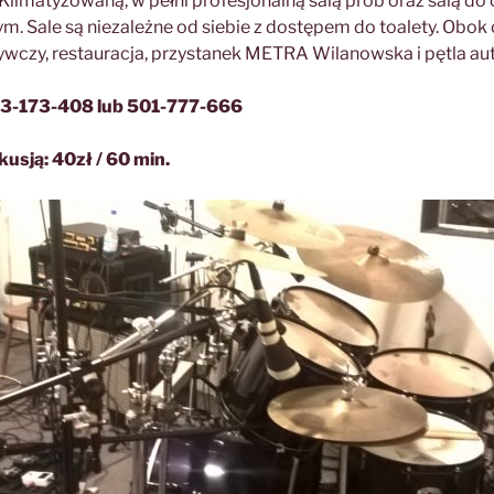
limatyzowaną, w pełni profesjonalną salą prób oraz salą do 
m. Sale są niezależne od siebie z dostępem do toalety. Obok 
żywczy, restauracja, przystanek METRA Wilanowska i pętla a
693-173-408 lub 501-777-666
kusją: 40zł / 60 min.