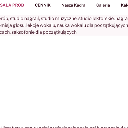
SALA PRÓB
CENNIK
Nasza Kadra
Galeria
Kal