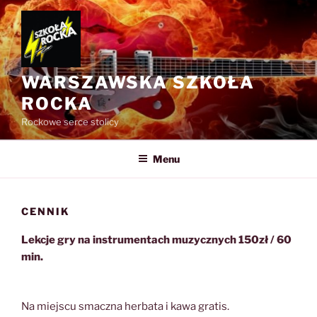
Przejdź
do
treści
WARSZAWSKA SZKOŁA
ROCKA
Rockowe serce stolicy
Menu
CENNIK
Lekcje gry na instrumentach muzycznych 150zł / 60
min.
Na miejscu smaczna herbata i kawa gratis.